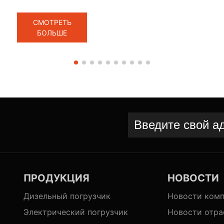
изменения приводят к изменениям температуры,
своевременное пополнение давления воздуха
СМОТРЕТЬ
БОЛЬШЕ
для шин, чтобы поддерживать их в предписанном
диапазоне давления воздуха, в то же время
следует также проверить шины, нет ли царапин,
потому что резина легко затвердевает в осенние и
зимние сезоны и кажется хрупкой, Шины легко
протекает или даже прокалывается, что часто
позволяет очистить защелку в протектора шины.
ПРОДУКЦИЯ
НОВОСТИ
Дизельный погрузчик
Новости ком
Электрический погрузчик
Новости отра