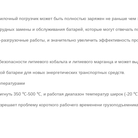
лочный погрузчик может быть полностью заряжен не раньше чем за
 трудных замены и обслуживания батарей, которые могут отвечать
разгрузочные работы, и значительно увеличить эффективность пр
зопасности литиевого кобальта и литиевого марганца и может выде
овой батареи для новых энергетических транспортных средств.
мпературами
игнуть 350 ℃-500 ℃, и работая диапазон температур широк (-20 ℃ 
азрешает проблему короткого рабочего временени грузоподъемник