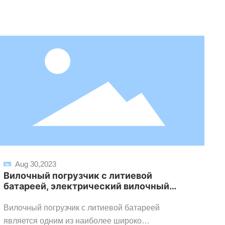
Aug 30,2023
Вилочный погрузчик с литиевой
Л
батареей, электрический вилочный
п
погрузчик новой энергии
б
Вилочный погрузчик с литиевой батареей
Эр
является одним из наиболее широко
гр