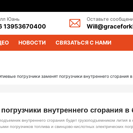
лл Юань
Оставьте сообщен
6 13953670400
Will@graceforkl
ДЕО
НОВОСТИ
СВЯЗАТЬСЯ С НАМИ
итиевые погрузчики заменят погрузчики внутреннего сгорания 
 погрузчики внутреннего сгорания в
подъемник внутреннего сгорания будет грузоподъемником лития в
ми погрузчиков топлива и свинцово-кислотных электрических погр