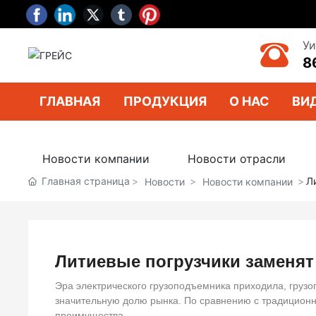
Уи
8
ГЛАВНАЯ
ПРОДУКЦИЯ
О НАС
ВИ
Новости компании
Новости отрасли
Главная страница
Л
Новости
Новости компании
Литиевые погрузчики заменят
Эра электрического грузоподъемника приходила, грузо
значительную долю рынка. По сравнению с традиционны
преимущества.