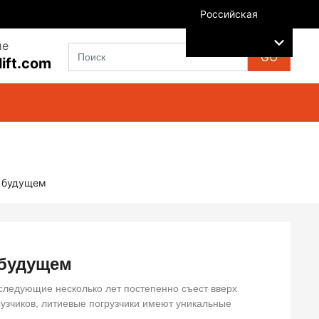
Российская
ие
GO
ift.com
в будущем
 будущем
 следующие несколько лет постепенно съест вверх
узчиков, литиевые погрузчики имеют уникальные