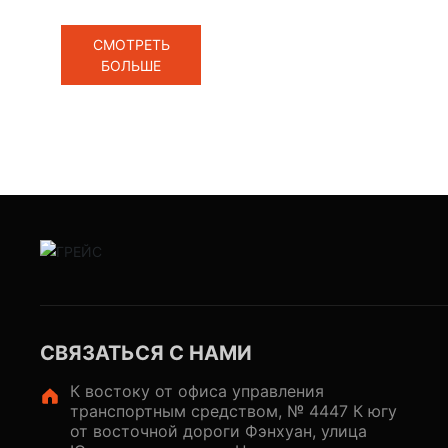
основной силой в погрузочно-разгрузочном
м
оборудовании.
СМОТРЕТЬ
БОЛЬШЕ
ов,
СВЯЗАТЬСЯ С НАМИ
К востоку от офиса управления
транспортным средством, № 4447 К югу
от восточной дороги Фэнхуан, улица