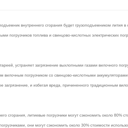
подъемник внутреннего сгорания будет грузоподъемником лития в
ми погрузчиков топлива и свинцово-кислотных электрических погр
ареей, устраняет загрязнение выхлопными газами вилочного погру
ным вилочным погрузчиком со свинцово-кислотными аккумуляторами
е загрязнение, и избегая вреда, причиненного традиционным вил
го сгорания, литиевые погрузчики могут сэкономить около 80% ст
огрузчиками, они могут сэкономить около 30% стоимости использо